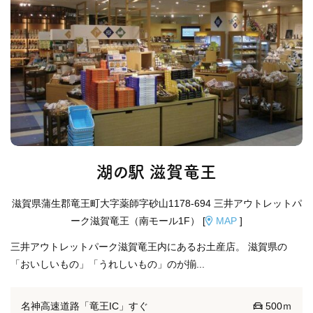
湖の駅 滋賀竜王
滋賀県蒲生郡竜王町大字薬師字砂山1178-694 三井アウトレットパ
ーク滋賀竜王（南モール1F） [
MAP
]
三井アウトレットパーク滋賀竜王内にあるお土産店。 滋賀県の
「おいしいもの」「うれしいもの」のが揃...
名神高速道路「竜王IC」すぐ
500ｍ