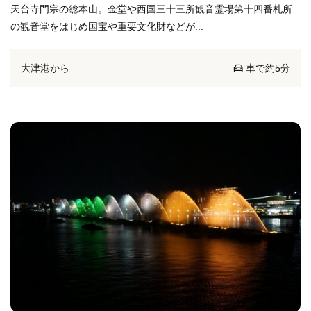
天台寺門宗の総本山。金堂や西国三十三所観音霊場第十四番札所
の観音堂をはじめ国宝や重要文化財などが...
大津港から
車で約5分