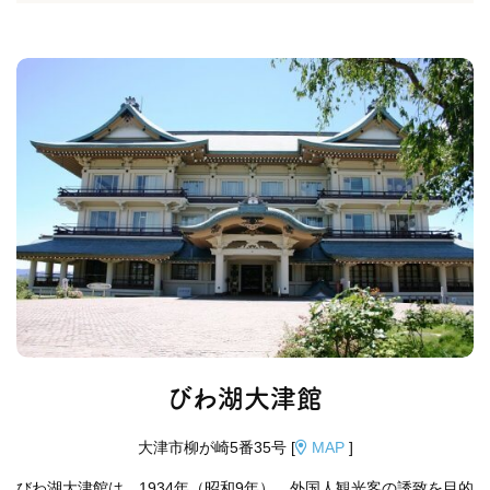
びわ湖大津館
大津市柳が崎5番35号 [
MAP
]
びわ湖大津館は、1934年（昭和9年）、外国人観光客の誘致を目的