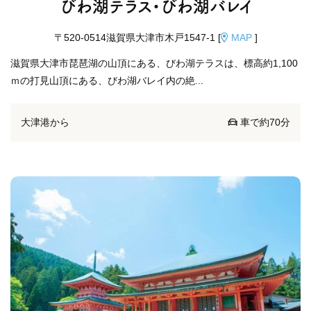
びわ湖テラス・びわ湖バレイ
〒520-0514滋賀県大津市木戸1547-1 [
MAP
]
滋賀県大津市琵琶湖の山頂にある、びわ湖テラスは、標高約1,100
ｍの打見山頂にある、びわ湖バレイ内の絶...
大津港から
車で約70分