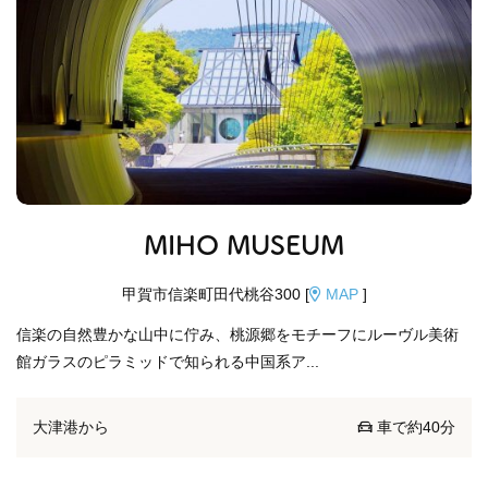
MIHO MUSEUM
甲賀市信楽町田代桃谷300 [
MAP
]
信楽の自然豊かな山中に佇み、桃源郷をモチーフにルーヴル美術
館ガラスのピラミッドで知られる中国系ア...
大津港から
車で約40分