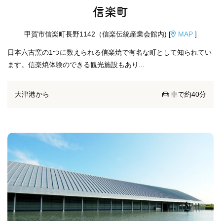
信楽町
甲賀市信楽町長野1142（信楽伝統産業会館内) [
MAP
]
日本六古窯の1つに数えられる信楽焼で有名な町として知られてい
ます。信楽焼体験のできる観光施設もあり...
大津港から
車で約40分