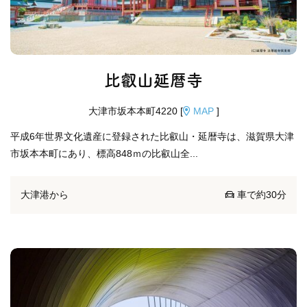
比叡山延暦寺
大津市坂本本町4220 [
MAP
]
平成6年世界文化遺産に登録された比叡山・延暦寺は、滋賀県大津
市坂本本町にあり、標高848ｍの比叡山全...
大津港から
車で約30分