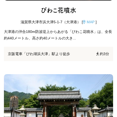
びわこ花噴水
滋賀県大津市浜大津5-1-7（大津港） [
MAP
]
大津港の沖合180m防波堤上からあがる「びわこ花噴水」は、全長
約440メートル、高さ約40メートルの大き...
京阪電車「びわ湖浜大津」駅より徒歩
約3分