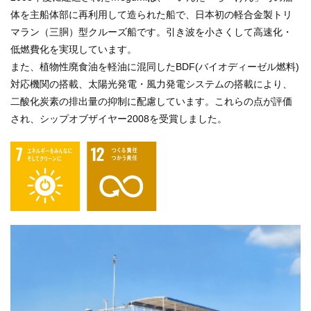
体を主船体部に再利用して造られた船で、日本初の軽合金製トリ
マラン（三胴）型クルーズ船です。引き波を小さくして高速化・
低燃費化を実現しています。
また、植物性廃食油を軽油に混同したBDF(バイオディーゼル燃料)
対応機関の搭載、太陽光発電・風力発電システムの搭載により、
二酸化炭素の排出量の抑制に配慮しています。これらの点が評価
され、シップオブザイヤー2008を受賞しました。