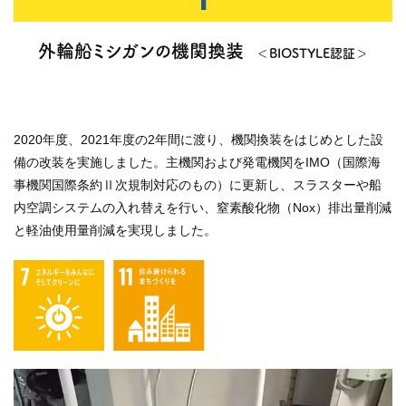
1
外輪船ミシガンの機関換装
＜BIOSTYLE認証＞
2020年度、2021年度の2年間に渡り、機関換装をはじめとした設
備の改装を実施しました。主機関および発電機関をIMO（国際海
事機関国際条約Ⅱ次規制対応のもの）に更新し、スラスターや船
内空調システムの入れ替えを行い、窒素酸化物（Nox）排出量削減
と軽油使用量削減を実現しました。