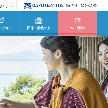
0570-052-105
guage
受付時間：9:00〜17:00
glish
体中文
アクセス
団体・学校の方
WEB予約
体中文
ไทย