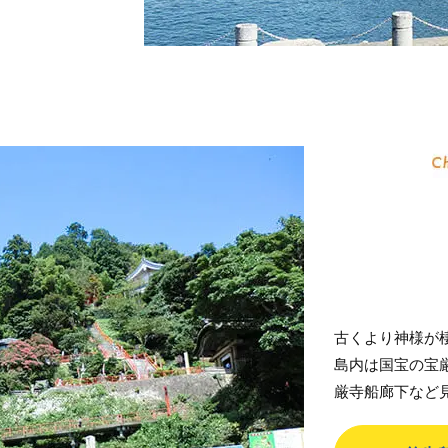
古くより神様が
島内は国宝の宝
厳寺船廊下など