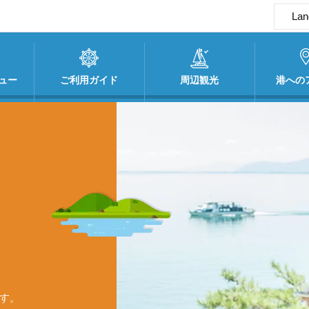
Lan
En
簡
ュー
ご利用ガイド
周辺観光
港への
繁
す。