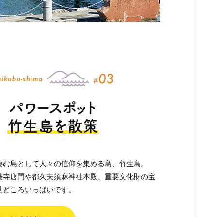
パワースポット
竹生島を散策
棲む島として人々の信仰を集める島、竹生島。
厳寺唐門や都久夫須麻神社本殿、重要文化財の宝
見どころいっぱいです。