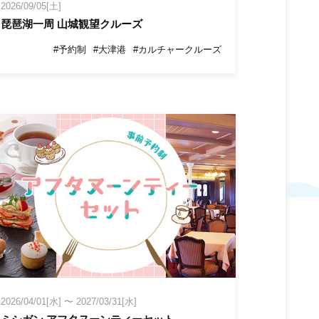
2026/09/05[土]
琵琶湖一周 山城観望クルーズ
#予約制
#大津港
#カルチャークルーズ
2026/04/01[水]
〜
2027/03/31[水]