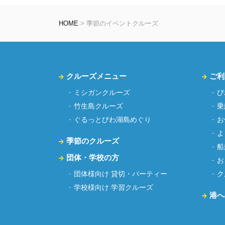
HOME
>
季節のイベントクルーズ
クルーズメニュー
ご利
ミシガンクルーズ
び
竹生島クルーズ
乗
ぐるっとびわ湖島めぐり
お
よ
季節のクルーズ
船
団体・学校の方
お
団体様向け 貸切・パーティー
ク
学校様向け 学習クルーズ
港へ