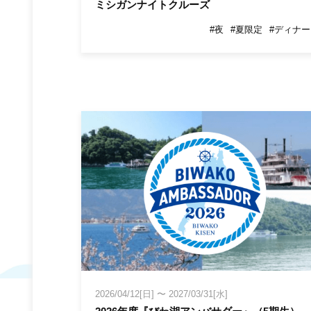
ミシガンナイトクルーズ
#夜
#夏限定
#ディナー
2026/04/12[日]
〜
2027/03/31[水]