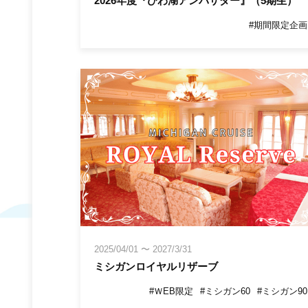
2026年度『びわ湖アンバサダー』（5期生）
#期間限定企画
2025/04/01
〜
2027/3/31
ミシガンロイヤルリザーブ
#ＷEB限定
#ミシガン60
#ミシガン90