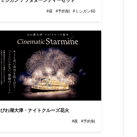
ミシガン アフタヌーンティーセット
#昼
#予約制
#ミシガン60
びわ湖大津・ナイトクルーズ花火
#夜
#予約制