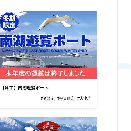
【終了】南湖遊覧ボート
#冬限定
#平日限定
#大津港