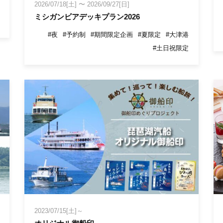
2026/07/18[土]
〜
2026/09/27[日]
ミシガンビアデッキプラン2026
#夜
#予約制
#期間限定企画
#夏限定
#大津港
#土日祝限定
2023/07/15[土]～