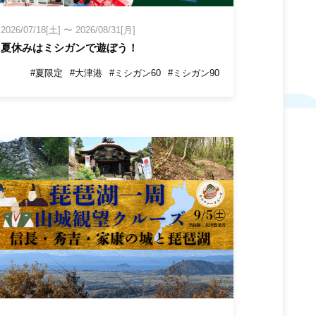
2026/07/18[土]
〜
2026/08/31[月]
夏休みはミシガンで遊ぼう！
#夏限定
#大津港
#ミシガン60
#ミシガン90