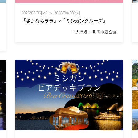
2026/08/06[木]
〜
2026/09/30[水]
『さよならララ』×「ミシガンクルーズ」
#大津港
#期間限定企画