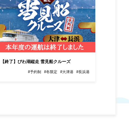
【終了】びわ湖縦走 雪見船クルーズ
#予約制
#冬限定
#大津港
#長浜港