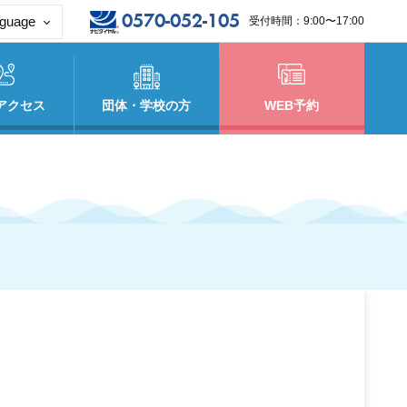
0570-052-105
guage
受付時間：9:00〜17:00
glish
体中文
アクセス
団体・学校の方
WEB予約
体中文
ไทย