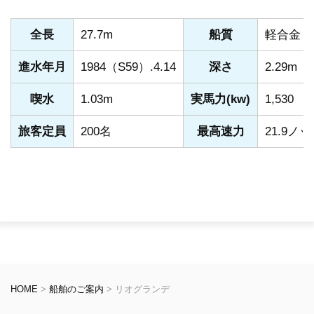
全長
27.7m
船質
軽合金
進水年月
1984（S59）.4.14
深さ
2.29m
喫水
1.03m
実馬力(kw)
1,530
旅客定員
200名
最高速力
21.9ノ
HOME
>
船舶のご案内
>
リオグランデ