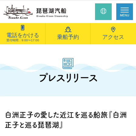
MENU
電話をかける
乗船予約
アクセス
受付時間：9:00〜17:00
プレスリリース
白洲正子の愛した近江を巡る船旅『白洲
正子と巡る琵琶湖』