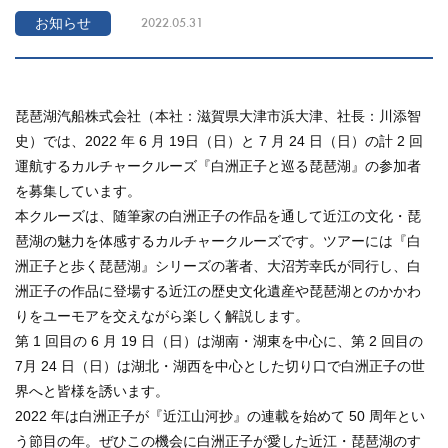
お知らせ
2022.05.31
琵琶湖汽船株式会社（本社：滋賀県大津市浜大津、社長：川添智
史）では、2022 年 6 月 19日（日）と 7 月 24 日（日）の計 2 回
運航するカルチャークルーズ『白洲正子と巡る琵琶湖』の参加者
を募集しています。
本クルーズは、随筆家の白洲正子の作品を通して近江の文化・琵
琶湖の魅力を体感するカルチャークルーズです。ツアーには『白
洲正子と歩く琵琶湖』シリーズの著者、大沼芳幸氏が同行し、白
洲正子の作品に登場する近江の歴史文化遺産や琵琶湖とのかかわ
りをユーモアを交えながら楽しく解説します。
第 1 回目の 6 月 19 日（日）は湖南・湖東を中心に、第 2 回目の
7月 24 日（日）は湖北・湖西を中心とした切り口で白洲正子の世
界へと皆様を誘います。
2022 年は白洲正子が『近江山河抄』の連載を始めて 50 周年とい
う節目の年。ぜひこの機会に白洲正子が愛した近江・琵琶湖のす